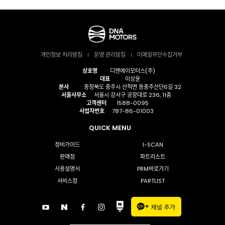
개인정보 처리방침
운영 관리방침
이메일무단수집거부
상호명
디앤에이모터스(주)
대표
이상윤
본사
충청북도 충주시 산척면 동충주산단6길 32
서울사무소
서울시 강서구 공항대로 236, 11층
고객센터
1588-0095
사업자번호
787-86-01003
QUICK MENU
정비가이드
I-SCAN
판매점
파트리스트
사용설명서
PRM바로가기
서비스점
PARTLIST