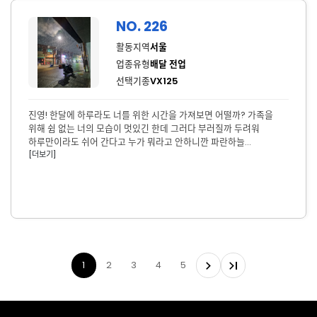
NO. 226
활동지역
서울
업종유형
배달 전업
선택기종
VX125
진영! 한달에 하루라도 너를 위한 시간을 가져보면 어떨까? 가족을
위해 쉼 없는 너의 모습이 멋있긴 한데 그러다 부러질까 두려워
하루만이라도 쉬어 간다고 누가 뭐라고 안하니깐 파란하늘
[더보기]
올려다보면서 하루만 쉬어가자!
1
2
3
4
5