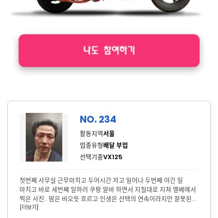
NO. 234
활동지역
서울
업종유형
배달 부업
선택기종
VX125
첫번째 사무실 근무마치고 두어시간 자고 일어나 두번째 야간 일
마치고 바로 세번째 일하러 쿠팡 알바 하면서 지칠대로 지쳐 엘베에서
찍은 사진.. 땀은 비오듯 흐르고 인생은 선택의 연속이라지만 잘못된
[더보기]
선택은 아니었어도 내가 잘하지 못해서 몸과 수명을 갈아가며 쓰리잡
하고 있던 나에게 응원의 메시지를 보낸다.. 조금만 더 참고 견뎌봐..