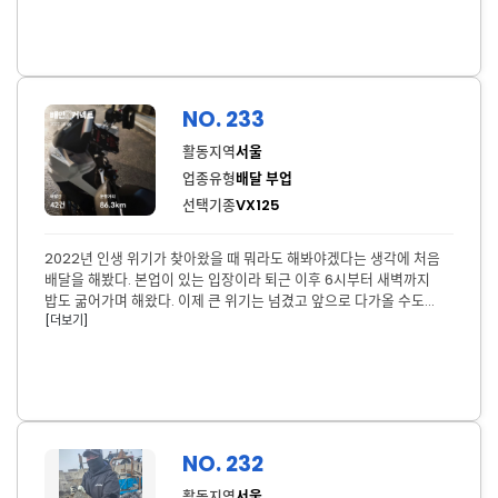
그럼 다시 일어설 수 있을거야
NO. 233
활동지역
서울
업종유형
배달 부업
선택기종
VX125
2022년 인생 위기가 찾아왔을 때 뭐라도 해봐야겠다는 생각에 처음
배달을 해봤다. 본업이 있는 입장이라 퇴근 이후 6시부터 새벽까지
밥도 굶어가며 해왔다. 이제 큰 위기는 넘겼고 앞으로 다가올 수도
[더보기]
있는 위기에 대처하자는 마음으로 부업으로 계속하고 있다. 그래도
과거 보다 현재 상황이 많이 좋아졌는데 미래에는 지금 보다 더 상황이
좋아져 있겠지. 힘내자. 우리 가족을 위해.
NO. 232
활동지역
서울