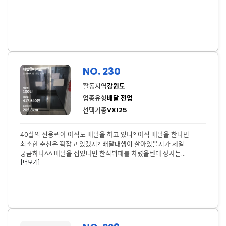
NO. 230
활동지역
강원도
업종유형
배달 전업
선택기종
VX125
40살의 신용퀵아 아직도 배달을 하고 있니? 아직 배달을 한다면
최소한 춘천은 꽉잡고 있겠지? 배달대행이 살아있을지가 제일
궁금하다^^ 배달을 접었다면 한식뷔페를 차렸을텐데 장사는
[더보기]
성황리에 잘 되고 있겠구나^^ 30살의 나는 방황을 마치고 이제
나아갈 방향을 겨우 잡았는데 40살의 나는 그 길을 헤쳐나갔으리라
믿어 의심치 않는다. 열심히 살아온 나, 열심히 살아갈 나 응원한다!