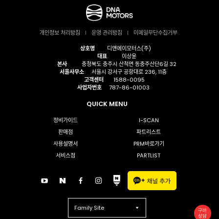
개인정보 처리방침
운영 관리방침
이메일무단수집거부
상호명
디앤에이모터스(주)
대표
이상윤
본사
충청북도 충주시 산척면 동충주산단6길 32
서울사무소
서울시 강서구 공항대로 236, 11층
고객센터
1588-0095
사업자번호
787-86-01003
QUICK MENU
정비가이드
I-SCAN
판매점
파트리스트
사용설명서
PRM바로가기
서비스점
PARTLIST
Family Site
구매
상담