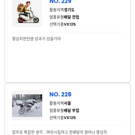
NO. 229
활동지역
경기도
업종유형
배달 전업
선택기종
VX125
열심히한만큼 성과가 있을거야
NO. 228
활동지역
서울
업종유형
배달 부업
선택기종
VX125
업무로 복잡한 생각... 머리시킬려고 한배달이 얼마나 열심히