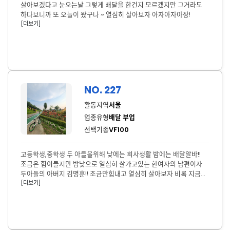
살아보겠다고 눈오는날 그렇게 배달을 한건지 모르겠지만 그거라도
하다보니까 또 오늘이 왔구나 ~ 열심히 살아보자 아자아자아장!
[더보기]
NO. 227
활동지역
서울
업종유형
배달 부업
선택기종
VF100
고등학생,중학생 두 아들을위해 낮에는 회사생활 밤에는 배달알바!!
조금은 힘이들지만 밤낮으로 열심히 살가고있는 한여자의 남편이자
두아들의 아버지 김명훈!! 조금만힘내고 열심히 살아보자 비록 지금은
[더보기]
육체적이나 금전적으로 많이 힘이 들고 어렵지만 살다보면 좋은날도
올것이고 힘들게 살아온거에 보상도 있을꺼야 오늘도 화이팅~