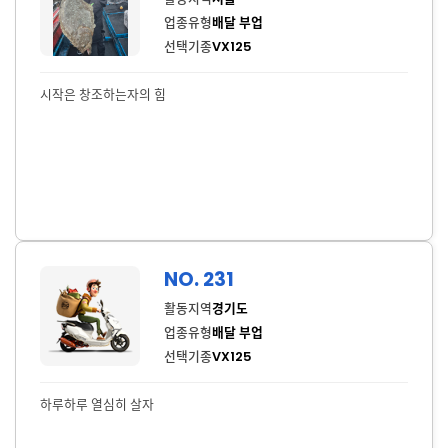
업종유형
배달 부업
선택기종
VX125
시작은 창조하는자의 힘
NO. 231
활동지역
경기도
업종유형
배달 부업
선택기종
VX125
하루하루 열심히 살자