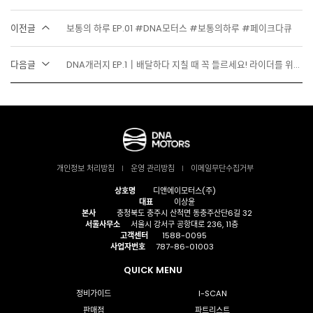
이전글
보통의 하루 EP.01 #DNA모터스 #보통의하루 #페이크다큐
다음글
DNA개러지 EP.1┃배달하다 지칠 때 꼭 들르세요! 라이더를 위한 역대급 쉼터 오픈! DNA모터스 남울산 대리점
개인정보 처리방침
운영 관리방침
이메일무단수집거부
상호명
디앤에이모터스(주)
대표
이상윤
본사
충청북도 충주시 산척면 동충주산단6길 32
서울사무소
서울시 강서구 공항대로 236, 11층
고객센터
1588-0095
사업자번호
787-86-01003
QUICK MENU
정비가이드
I-SCAN
판매점
파트리스트