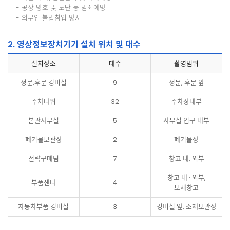
- 공장 방호 및 도난 등 범죄예방
- 외부인 불법침입 방지
2. 영상정보장치기기 설치 위치 및 대수
설치장소
대수
촬영범위
정문,후문 경비실
9
정문, 후문 앞
주차타워
32
주차장내부
본관사무실
5
사무실 입구 내부
폐기물보관장
2
폐기물장
전략구매팀
7
창고 내, 외부
창고 내 · 외부,
부품센타
4
보세창고
자동차부품 경비실
3
경비실 앞, 소재보관장