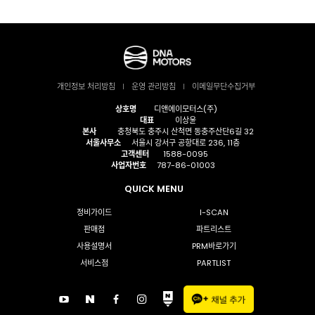
개인정보 처리방침
운영 관리방침
이메일무단수집거부
상호명
디앤에이모터스(주)
대표
이상윤
본사
충청북도 충주시 산척면 동충주산단6길 32
서울사무소
서울시 강서구 공항대로 236, 11층
고객센터
1588-0095
사업자번호
787-86-01003
QUICK MENU
정비가이드
I-SCAN
판매점
파트리스트
사용설명서
PRM바로가기
서비스점
PARTLIST