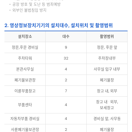
- 공장 방호 및 도난 등 범죄예방
- 외부인 불법침입 방지
2. 영상정보장치기기의 설치대수, 설치위치 및 촬영범위
설치장소
대수
촬영범위
정문,후문 경비실
9
정문, 후문 앞
주차타워
32
주차장내부
본관사무실
4
사무실 입구 내부
폐기물보관장
2
폐기물장
이륜부품창고
7
창고 내, 외부
창고 내 · 외부,
부품센타
4
보세창고
자동차부품 경비실
4
경비실 앞, 사무동
사륜폐기물보관장
2
폐기물장