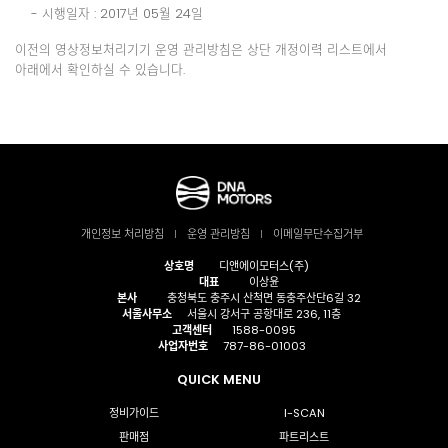
- 시행일자 : 2017년 05월 24일
이전의 영상정보처리기기 운영 관리방침은 상단 개정이력 리스트에서
아래에서 확인하실 수 있습니다.
개인정보 처리방침
운영 관리방침
이메일무단수집거부
상호명
디앤에이모터스(주)
대표
이상윤
본사
충청북도 충주시 산척면 동충주산단6길 32
서울사무소
서울시 강서구 공항대로 236, 11층
고객센터
1588-0095
사업자번호
787-86-01003
QUICK MENU
정비가이드
I-SCAN
판매점
파트리스트